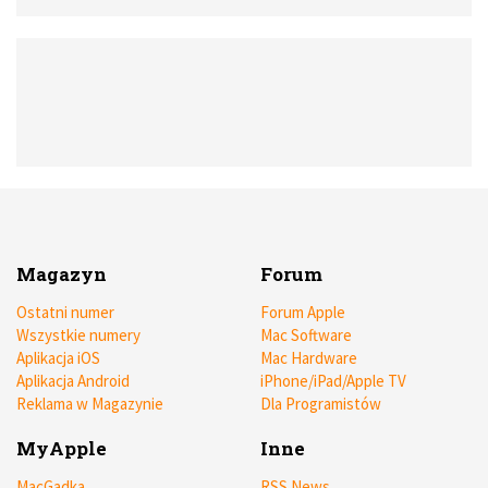
bowiem obecnie do mojej codziennej pracy wykorzystuję
wyłącznie tablet firmy Apple.
Magazyn
Forum
Ostatni numer
Forum Apple
Wszystkie numery
Mac Software
Aplikacja iOS
Mac Hardware
Aplikacja Android
iPhone/iPad/Apple TV
Reklama w Magazynie
Dla Programistów
MyApple
Inne
MacGadka
RSS News